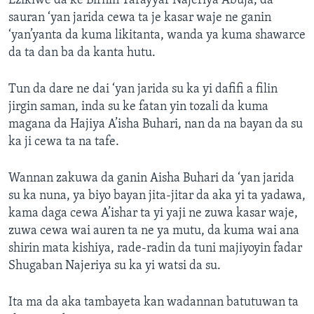
Ezikiwe da ke Birnin Tarayyar Najeriya Abuja, da
sauran ‘yan jarida cewa ta je kasar waje ne ganin
‘yan’yanta da kuma likitanta, wanda ya kuma shawarce
da ta dan ba da kanta hutu.
Tun da dare ne dai ‘yan jarida su ka yi dafifi a filin
jirgin saman, inda su ke fatan yin tozali da kuma
magana da Hajiya A’isha Buhari, nan da na bayan da su
ka ji cewa ta na tafe.
Wannan zakuwa da ganin Aisha Buhari da ‘yan jarida
su ka nuna, ya biyo bayan jita-jitar da aka yi ta yadawa,
kama daga cewa A’ishar ta yi yaji ne zuwa kasar waje,
zuwa cewa wai auren ta ne ya mutu, da kuma wai ana
shirin mata kishiya, rade-radin da tuni majiyoyin fadar
Shugaban Najeriya su ka yi watsi da su.
Ita ma da aka tambayeta kan wadannan batutuwan ta