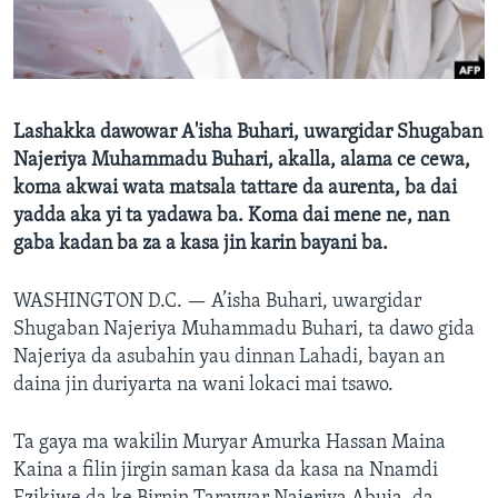
BIDIYO
Harsuna
FADI MU JI
Lashakka dawowar A'isha Buhari, uwargidar Shugaban
Najeriya Muhammadu Buhari, akalla, alama ce cewa,
koma akwai wata matsala tattare da aurenta, ba dai
yadda aka yi ta yadawa ba. Koma dai mene ne, nan
gaba kadan ba za a kasa jin karin bayani ba.
WASHINGTON D.C. —
A’isha Buhari, uwargidar
Shugaban Najeriya Muhammadu Buhari, ta dawo gida
Najeriya da asubahin yau dinnan Lahadi, bayan an
daina jin duriyarta na wani lokaci mai tsawo.
Ta gaya ma wakilin Muryar Amurka Hassan Maina
Kaina a filin jirgin saman kasa da kasa na Nnamdi