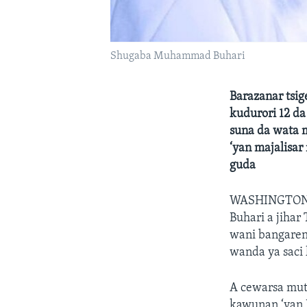
Shugaba Muhammad Buhari
Barazanar tsig
kudurori 12 da
suna da wata 
‘yan majalisa
guda
WASHINGTO
Buhari a jiha
wani bangaren
wanda ya saci 
A cewarsa mut
kawunan ‘yan N