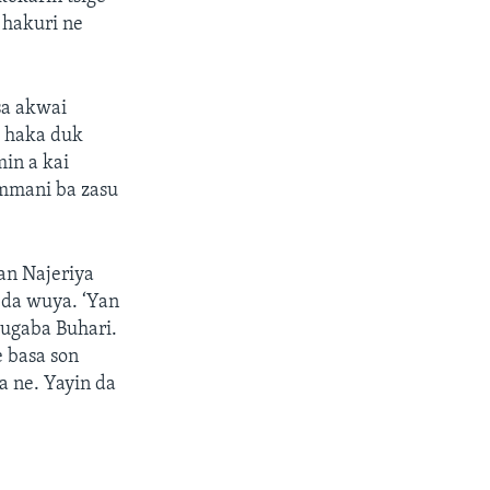
 hakuri ne
sa akwai
a haka duk
min a kai
ammani ba zasu
yan Najeriya
 da wuya. ‘Yan
hugaba Buhari.
 basa son
a ne. Yayin da