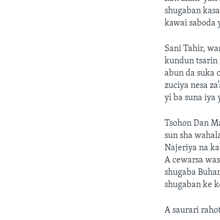
shugaban kasa 
kawai saboda 
Sani Tahir, wa
kundun tsarin
abun da suka c
zuciya nesa za
yi ba suna iya
Tsohon Dan Maj
sun sha wahal
Najeriya na ka
A cewarsa was
shugaba Buhari
shugaban ke ko
A saurari rah