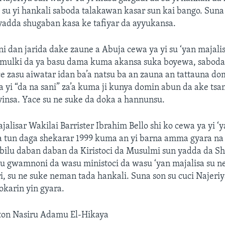
su yi hankali saboda talakawan kasar sun kai bango. Suna
yadda shugaban kasa ke tafiyar da ayyukansa.
ni dan jarida dake zaune a Abuja cewa ya yi su ‘yan majali
 mulki da ya basu dama kuma akansa suka boyewa, sabod
e zasu aiwatar idan ba’a natsu ba an zauna an tattauna do
’a yi “da na sani” za’a kuma ji kunya domin abun da ake ts
 yinsa. Yace su ne suke da doka a hannunsu.
alisar Wakilai Barrister Ibrahim Bello shi ko cewa ya yi ‘
a tun daga shekarar 1999 kuma an yi barna amma gyara na
bilu daban daban da Kiristoci da Musulmi sun yadda da S
u gwamnoni da wasu ministoci da wasu ‘yan majalisa su ne
, su ne suke neman tada hankali. Suna son su cuci Najeriy
karin yin gyara.
oton Nasiru Adamu El-Hikaya