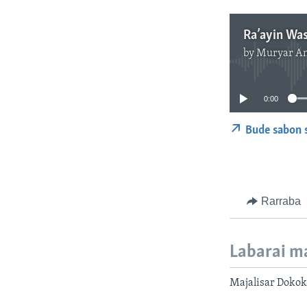
by
Muryar A
0:00
Bude sabon 
Rarraba
Labarai m
Majalisar Dokok