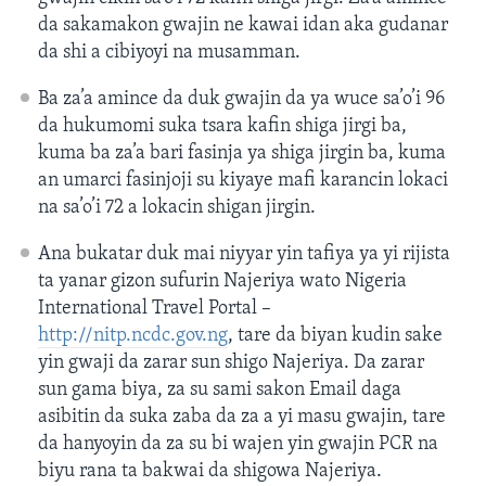
da sakamakon gwajin ne kawai idan aka gudanar
da shi a cibiyoyi na musamman.
Ba za’a amince da duk gwajin da ya wuce sa’o’i 96
da hukumomi suka tsara kafin shiga jirgi ba,
kuma ba za’a bari fasinja ya shiga jirgin ba, kuma
an umarci fasinjoji su kiyaye mafi karancin lokaci
na sa’o’i 72 a lokacin shigan jirgin.
Ana bukatar duk mai niyyar yin tafiya ya yi rijista
ta yanar gizon sufurin Najeriya wato Nigeria
International Travel Portal –
http://nitp.ncdc.gov.ng
, tare da biyan kudin sake
yin gwaji da zarar sun shigo Najeriya. Da zarar
sun gama biya, za su sami sakon Email daga
asibitin da suka zaba da za a yi masu gwajin, tare
da hanyoyin da za su bi wajen yin gwajin PCR na
biyu rana ta bakwai da shigowa Najeriya.