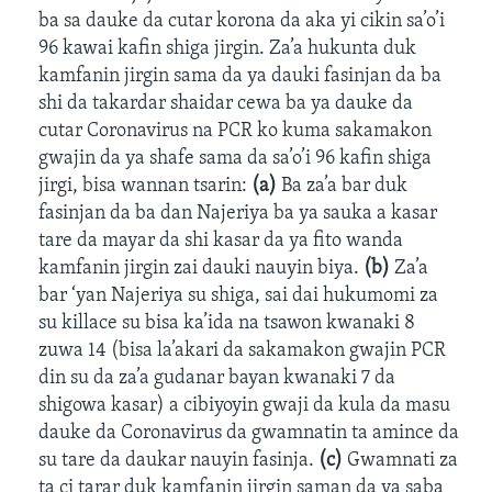
ba sa dauke da cutar korona da aka yi cikin sa’o’i
96 kawai kafin shiga jirgin. Za’a hukunta duk
kamfanin jirgin sama da ya dauki fasinjan da ba
shi da takardar shaidar cewa ba ya dauke da
cutar Coronavirus na PCR ko kuma sakamakon
gwajin da ya shafe sama da sa’o’i 96 kafin shiga
jirgi, bisa wannan tsarin:
(a)
Ba za’a bar duk
fasinjan da ba dan Najeriya ba ya sauka a kasar
tare da mayar da shi kasar da ya fito wanda
kamfanin jirgin zai dauki nauyin biya.
(
b)
Za’a
bar ‘yan Najeriya su shiga, sai dai hukumomi za
su killace su bisa ka’ida na tsawon kwanaki 8
zuwa 14 (bisa la’akari da sakamakon gwajin PCR
din su da za’a gudanar bayan kwanaki 7 da
shigowa kasar) a cibiyoyin gwaji da kula da masu
dauke da Coronavirus da gwamnatin ta amince da
su tare da daukar nauyin fasinja.
(c)
Gwamnati za
ta ci tarar duk kamfanin jirgin saman da ya saba