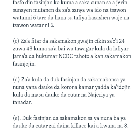
fasfo din fasinjan ko kuma a saka sunan sa a jerin
sunayen mutanen da za’a sanya wa ido na tsawon
watanni 6 tare da hana su tafiya kasashen waje na
tsawon watanni 6.
(c) Za’a fitar da sakamakon gwajin cikin sa’o’i 24
zuwa 48 kuma za’a bai wa tawagar kula da lafiyar
jama’a da hukumar NCDC rahoto a kan sakamakon
fasinjojin.
(d) Za’a kula da duk fasinjan da sakamakonsa ya
nuna yana dauke da korona kamar yadda ka’idojin
kula da masu dauke da cutar na Najeriya ya
tanadar.
(e). Duk fasinjan da sakamakon sa ya nuna ba ya
dauke da cutar zai daina killace kai a kwana na 8.