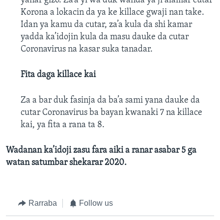
yanar gizo. Za’a yi wa duk wanda ya ji alamar cutar
Korona a lokacin da ya ke killace gwaji nan take.
Idan ya kamu da cutar, za’a kula da shi kamar
yadda ka’idojin kula da masu dauke da cutar
Coronavirus na kasar suka tanadar.
Fita daga killace kai
Za a bar duk fasinja da ba’a sami yana dauke da
cutar Coronavirus ba bayan kwanaki 7 na killace
kai, ya fita a rana ta 8.
Wadanan ka’idoji zasu fara aiki a ranar asabar 5 ga
watan satumbar shekarar 2020.
Rarraba
Follow us