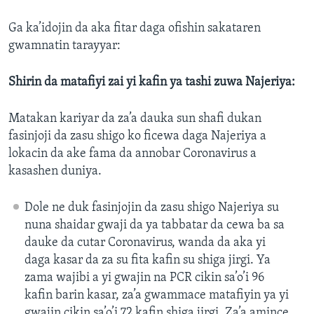
Ga ka’idojin da aka fitar daga ofishin sakataren
gwamnatin tarayyar:
Shirin da matafiyi zai yi kafin ya tashi zuwa Najeriya:
Matakan kariyar da za’a dauka sun shafi dukan
fasinjoji da zasu shigo ko ficewa daga Najeriya a
lokacin da ake fama da annobar Coronavirus a
kasashen duniya.
Dole ne duk fasinjojin da zasu shigo Najeriya su
nuna shaidar gwaji da ya tabbatar da cewa ba sa
dauke da cutar Coronavirus, wanda da aka yi
daga kasar da za su fita kafin su shiga jirgi. Ya
zama wajibi a yi gwajin na PCR cikin sa’o’i 96
kafin barin kasar, za’a gwammace matafiyin ya yi
gwajin cikin sa’o’i 72 kafin shiga jirgi. Za’a amince