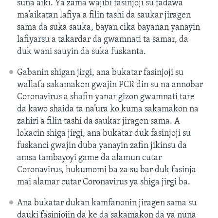
suna aiki. Ya zama wajibi fasinjoji su fadawa
ma’aikatan lafiya a filin tashi da saukar jiragen
sama da suka sauka, bayan cika bayanan yanayin
lafiyarsu a takardar da gwamnati ta samar, da
duk wani sauyin da suka fuskanta.
Gabanin shigan jirgi, ana bukatar fasinjoji su
wallafa sakamakon gwajin PCR din su na annobar
Coronavirus a shafin yanar gizon gwamnati tare
da kawo shaida ta na’ura ko kuma sakamakon na
zahiri a filin tashi da saukar jiragen sama. A
lokacin shiga jirgi, ana bukatar duk fasinjoji su
fuskanci gwajin duba yanayin zafin jikinsu da
amsa tambayoyi game da alamun cutar
Coronavirus, hukumomi ba za su bar duk fasinja
mai alamar cutar Coronavirus ya shiga jirgi ba.
Ana bukatar dukan kamfanonin jiragen sama su
dauki fasinjojin da ke da sakamakon da ya nuna