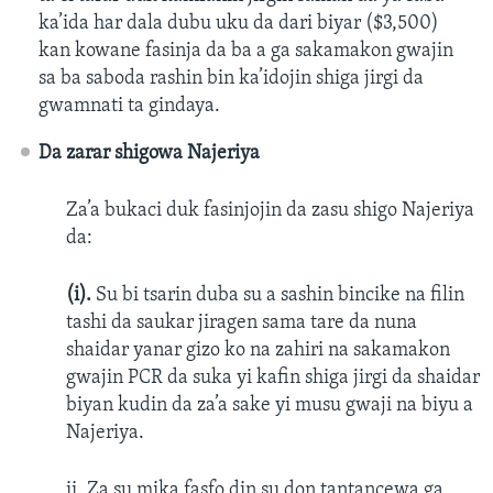
ka’ida har dala dubu uku da dari biyar ($3,500)
kan kowane fasinja da ba a ga sakamakon gwajin
sa ba saboda rashin bin ka’idojin shiga jirgi da
gwamnati ta gindaya.
Da zarar shigowa Najeriya
Za’a bukaci duk fasinjojin da zasu shigo Najeriya
da:
(i).
Su bi tsarin duba su a sashin bincike na filin
tashi da saukar jiragen sama tare da nuna
shaidar yanar gizo ko na zahiri na sakamakon
gwajin PCR da suka yi kafin shiga jirgi da shaidar
biyan kudin da za’a sake yi musu gwaji na biyu a
Najeriya.
ii. Za su mika fasfo din su don tantancewa ga