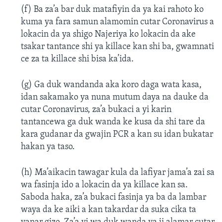
(f) Ba za’a bar duk matafiyin da ya kai rahoto ko
kuma ya fara samun alamomin cutar Coronavirus a
lokacin da ya shigo Najeriya ko lokacin da ake
tsakar tantance shi ya killace kan shi ba, gwamnati
ce za ta killace shi bisa ka’ida.
(g) Ga duk wandanda aka koro daga wata kasa,
idan sakamako ya nuna mutum daya na dauke da
cutar Coronavirus, za’a bukaci a yi karin
tantancewa ga duk wanda ke kusa da shi tare da
kara gudanar da gwajin PCR a kan su idan bukatar
hakan ya taso.
(h) Ma’aikacin tawagar kula da lafiyar jama’a zai sa
wa fasinja ido a lokacin da ya killace kan sa.
Saboda haka, za’a bukaci fasinja ya ba da lambar
waya da ke aiki a kan takardar da suka cika ta