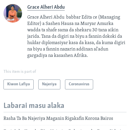
Grace Alheri Abdu
Grace Alheri Abdu babbar Edita ce (Managing
Editor) a Sashen Hausa na Muryar Amurka
wadda ta shafe sama da shekaru 30 tana aikin
jarida. Tana da digiri na biyu a fannin dokoki da
huldar diplomasiyar kasa da kasa, da kuma digiri
na biyu a fannin nazarin addinan al'adun
gargadiya na kasashen Afrika.
This item is part of
Kiwon Lafiya
Najeriya
Coronavirus
Labarai masu alaka
Rasha Ta Ba Najeriya Maganin Rigakafin Korona Bairos