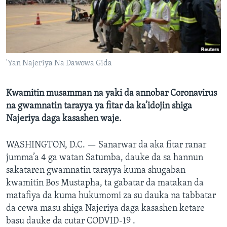
BIDIYO
Harsuna
FADI MU JI
'Yan Najeriya Na Dawowa Gida
Kwamitin musamman na yaki da annobar Coronavirus
na gwamnatin tarayya ya fitar da ka’idojin shiga
Najeriya daga kasashen waje.
WASHINGTON, D.C. —
Sanarwar da aka fitar ranar
jumma’a 4 ga watan Satumba, dauke da sa hannun
sakataren gwamnatin tarayya kuma shugaban
kwamitin Bos Mustapha, ta gabatar da matakan da
matafiya da kuma hukumomi za su dauka na tabbatar
da cewa masu shiga Najeriya daga kasashen ketare
basu dauke da cutar CODVID-19 .