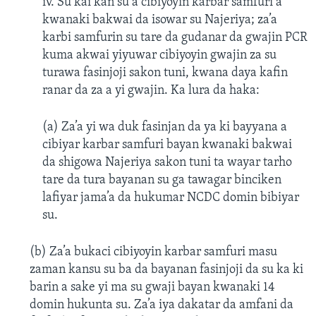
iv. Su kai kan su a cibiyoyin karbar samfuri a
kwanaki bakwai da isowar su Najeriya; za’a
karbi samfurin su tare da gudanar da gwajin PCR
kuma akwai yiyuwar cibiyoyin gwajin za su
turawa fasinjoji sakon tuni, kwana daya kafin
ranar da za a yi gwajin. Ka lura da haka:
(a) Za’a yi wa duk fasinjan da ya ki bayyana a
cibiyar karbar samfuri bayan kwanaki bakwai
da shigowa Najeriya sakon tuni ta wayar tarho
tare da tura bayanan su ga tawagar binciken
lafiyar jama’a da hukumar NCDC domin bibiyar
su.
(b) Za’a bukaci cibiyoyin karbar samfuri masu
zaman kansu su ba da bayanan fasinjoji da su ka ki
barin a sake yi ma su gwaji bayan kwanaki 14
domin hukunta su. Za’a iya dakatar da amfani da