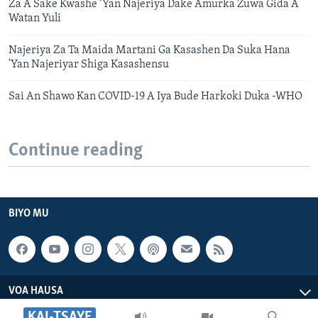
Za A Sake Kwashe ‘Yan Najeriya Dake Amurka Zuwa Gida A
Watan Yuli
Najeriya Za Ta Maida Martani Ga Kasashen Da Suka Hana
'Yan Najeriyar Shiga Kasashensu
Sai An Shawo Kan COVID-19 A Iya Bude Harkoki Duka -WHO
Continue reading
BIYO MU
VOA HAUSA
KAI-TSAYE