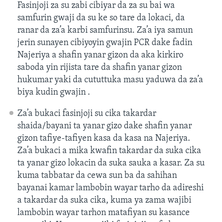
Fasinjoji za su zabi cibiyar da za su bai wa
samfurin gwaji da su ke so tare da lokaci, da
ranar da za’a karbi samfurinsu. Za’a iya samun
jerin sunayen cibiyoyin gwajin PCR dake fadin
Najeriya a shafin yanar gizon da aka kirkiro
saboda yin rijista tare da shafin yanar gizon
hukumar yaki da cututtuka masu yaduwa da za’a
biya kudin gwajin .
Za’a bukaci fasinjoji su cika takardar
shaida/bayani ta yanar gizo dake shafin yanar
gizon tafiye-tafiyen kasa da kasa na Najeriya.
Za’a bukaci a mika kwafin takardar da suka cika
ta yanar gizo lokacin da suka sauka a kasar. Za su
kuma tabbatar da cewa sun ba da sahihan
bayanai kamar lambobin wayar tarho da adireshi
a takardar da suka cika, kuma ya zama wajibi
lambobin wayar tarhon matafiyan su kasance