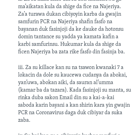
ma’aikatan kula da shige da fice na Najeriya.
Za’a turawa dukan cibiyoyin karba da gwajin
samfurin PCR na Najeriya shafin fasfo na
bayanan duk fasinjoji da ke dauke da hotonsu
domin tantance su yadda ya kamata kafin a
karbi samfurinsu. Hukumar kula da shige da
ficen Najeriya ba zata rike fasfo din fasinja ba.
iii. Za su killace kan su na tsawon kwanaki 7 a
lokacin da dole su kaucewa cudanya da abokai,
yan’uwa, abokan aiki, da sauran al’umma
(kamar ba da tazara). Kada fasinjoji su manta, su
rinka duba sakon Email din su a kai-a-kai
saboda karin bayani a kan shirin kara yin gwajin
PCR na Coronavirus daga duk cibiyar da suka
zaba.